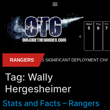
Wed
Thu
Fri
5
6
7
«
Tag:
Wally
Hergesheimer
Stats and Facts – Rangers